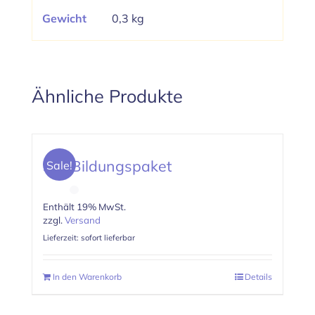
Gewicht
0,3 kg
Ähnliche Produkte
SfK Bildungspaket
Sale!
Enthält 19% MwSt.
zzgl.
Versand
Lieferzeit: sofort lieferbar
In den Warenkorb
Details