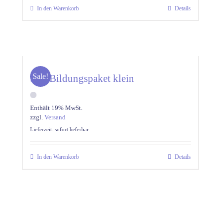
In den Warenkorb
Details
Sale!
SfK Bildungspaket klein
Enthält 19% MwSt.
zzgl.
Versand
Lieferzeit: sofort lieferbar
In den Warenkorb
Details