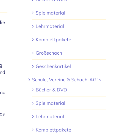
Spielmaterial
die
Lehrmaterial
n
Komplettpakete
Großschach
g,
Geschenkartikel
und
Schule, Vereine & Schach-AG´s
Bücher & DVD
und
Spielmaterial
tos
Lehrmaterial
Komplettpakete