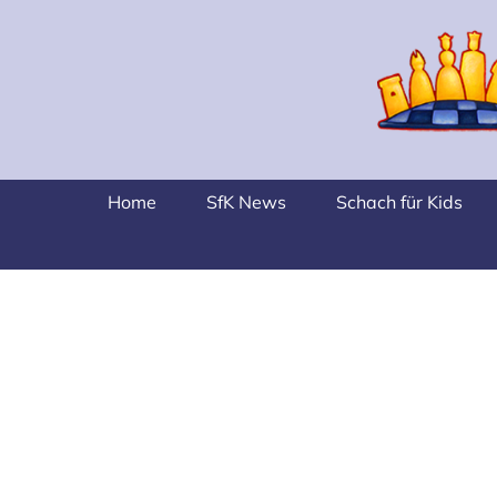
Skip
to
content
Home
SfK News
Schach für Kids