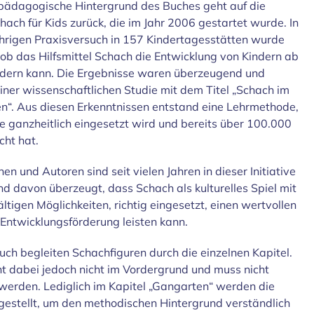
pädagogische Hintergrund des Buches geht auf die
chach für Kids zurück, die im Jahr 2006 gestartet wurde. In
hrigen Praxisversuch in 157 Kindertagesstätten wurde
 ob das Hilfsmittel Schach die Entwicklung von Kindern ab
rdern kann. Die Ergebnisse waren überzeugend und
einer wissenschaftlichen Studie mit dem Titel „Schach im
n“. Aus diesen Erkenntnissen entstand eine Lehrmethode,
te ganzheitlich eingesetzt wird und bereits über 100.000
cht hat.
en und Autoren sind seit vielen Jahren in dieser Initiative
sind davon überzeugt, dass Schach als kulturelles Spiel mit
ältigen Möglichkeiten, richtig eingesetzt, einen wertvollen
 Entwicklungsförderung leisten kann.
uch begleiten Schachfiguren durch die einzelnen Kapitel.
t dabei jedoch nicht im Vordergrund und muss nicht
werden. Lediglich im Kapitel „Gangarten“ werden die
gestellt, um den methodischen Hintergrund verständlich