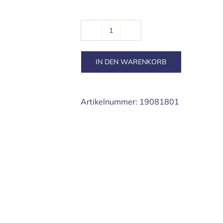
Bewegte
Intelligenz
Menge
IN DEN WARENKORB
Artikelnummer:
19081801