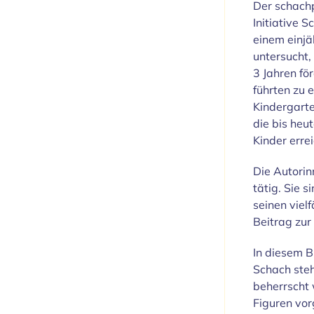
Der schach
Initiative S
einem einjä
untersucht,
3 Jahren fö
führten zu 
Kindergarte
die bis heu
Kinder errei
Die Autorinn
tätig. Sie 
seinen vielf
Beitrag zur
In diesem B
Schach steh
beherrscht 
Figuren vor