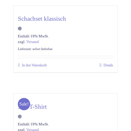
Schachset klassisch
Enthält 19% MwSt.
zzgl.
Versand
Lieferzeit: sofort lieferbar
In den Warenkorb
Details
Sale!
SfK T-Shirt
Enthält 19% MwSt.
zzgl.
Versand