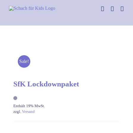
Skip
to
content
Sale!
SfK Lockdownpaket
Enthält 19% MwSt.
zzgl.
Versand