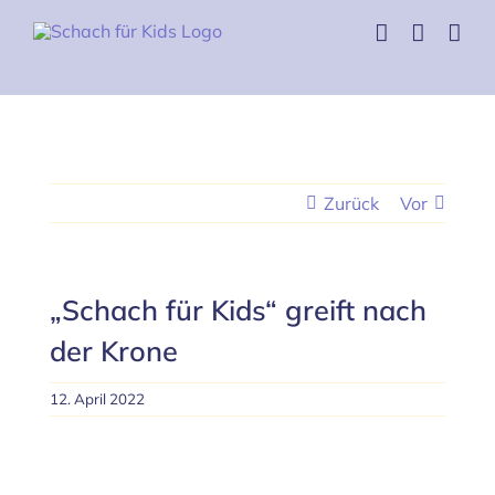
Skip
to
content
Zurück
Vor
„Schach für Kids“ greift nach
der Krone
12. April 2022
Zeige
grösseres