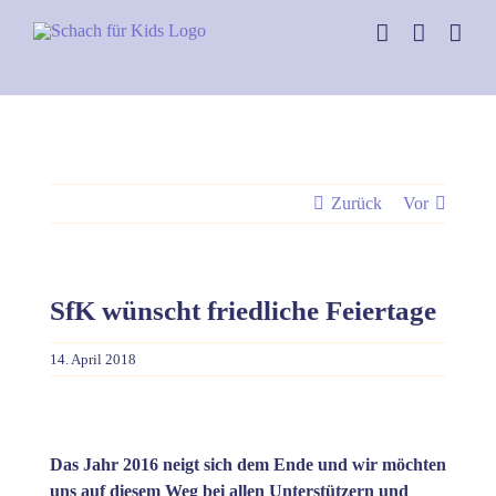
Skip
to
content
Zurück
Vor
SfK wünscht friedliche Feiertage
14. April 2018
Zeige
grösseres
Das Jahr 2016 neigt sich dem Ende und wir möchten
Bild
uns auf diesem Weg bei allen Unterstützern und