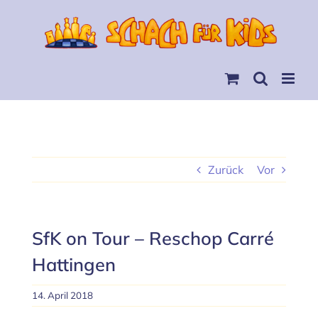
Skip
to
content
Zurück
Vor
SfK on Tour – Reschop Carré
Hattingen
14. April 2018