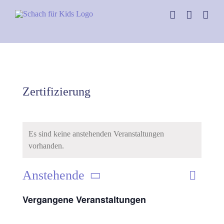
Skip
to
content
Zertifizierung
Es sind keine anstehenden Veranstaltungen
vorhanden.
Anstehende
Verans
Liste
Ansich
Datum
Ansich
Vergangene Veranstaltungen
Naviga
wählen.
Naviga