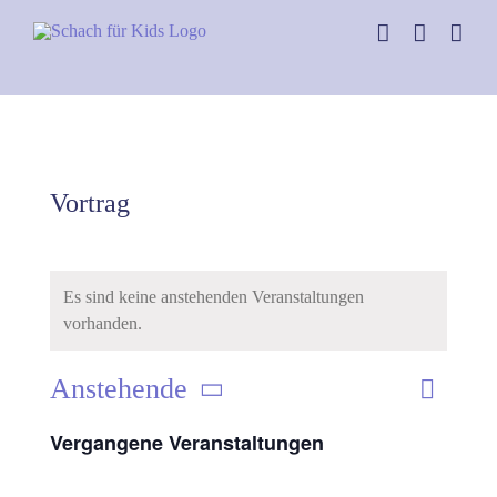
Skip
to
content
Vortrag
Es sind keine anstehenden Veranstaltungen
vorhanden.
Anstehende
Verans
Liste
Ansich
Datum
Ansich
Vergangene Veranstaltungen
Naviga
wählen.
Naviga