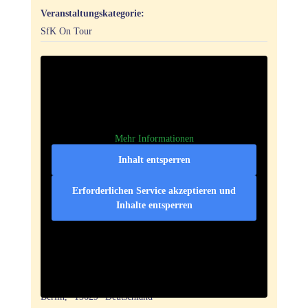
Veranstaltungskategorie:
SfK On Tour
Mehr Informationen
Inhalt entsperren
Erforderlichen Service akzeptieren und
Inhalte entsperren
Veranstaltungsort
Holiday Inn Berlin City-West
Rohrdamm 80
Berlin
,
13629
Deutschland