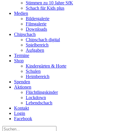
Stimmen zu 10 Jahre SfK
Schach für Kids plus
Medien
Bildergalerie
Filmgalerie
Downloads
Chipschach
Chipschach digital
Spielbereich
Aufgaben
Termine
Shop
Kindergärten & Horte
Schulen
Heimbereich
Spenden
Aktionen
Flüchtlingskinder
Lockdown
Lebendschach
Kontakt
Login
Facebook
Suche