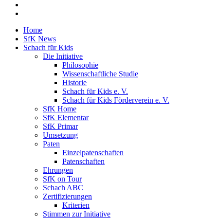
Home
SfK News
Schach für Kids
Die Initiative
Philosophie
Wissenschaftliche Studie
Historie
Schach für Kids e. V.
Schach für Kids Förderverein e. V.
SfK Home
SfK Elementar
SfK Primar
Umsetzung
Paten
Einzelpatenschaften
Patenschaften
Ehrungen
SfK on Tour
Schach ABC
Zertifizierungen
Kriterien
Stimmen zur Initiative