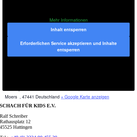
Mehr Informationen
Inhalt entsperren
Erforderlichen Service akzeptieren und Inhalte
entsperren
VERANSTALTUNGSORT
Rathaus Stadt Moers<br>
Rathausplatz 1
Moers
,
47441
Deutschland
+ Google Karte anzeigen
SCHACH FÜR KIDS E.V.
Ralf Schreiber
Rathausplatz 12
45525 Hattingen