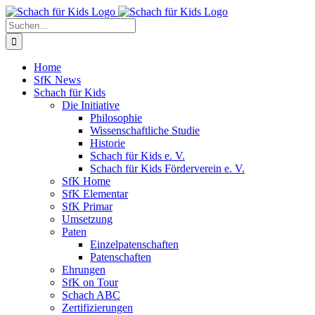
Skip
to
Suche
content
nach:
Home
SfK News
Schach für Kids
Die Initiative
Philosophie
Wissenschaftliche Studie
Historie
Schach für Kids e. V.
Schach für Kids Förderverein e. V.
SfK Home
SfK Elementar
SfK Primar
Umsetzung
Paten
Einzelpatenschaften
Patenschaften
Ehrungen
SfK on Tour
Schach ABC
Zertifizierungen