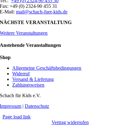
Tel.:
+49 (0) 2324-90 455 30
Fax: +49 (0) 2324-90 455 31
E-Mail:
mail@schach-fuer-kids.de
NÄCHSTE VERANSTALTUNG
Weitere Veranstaltungen
Anstehende Veranstaltungen
Shop
Allgemeine Geschäftsbedingungen
Widerruf
Versand & Lieferung
Zahlungsweisen
Schach für Kids e.V.
Impressum
|
Datenschutz
Page load link
Vertrag widerrufen
Nach
oben