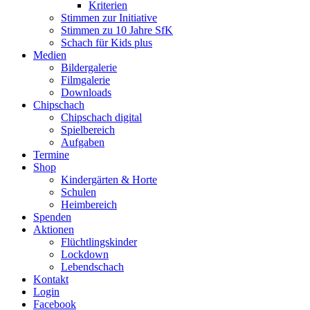
Kriterien
Stimmen zur Initiative
Stimmen zu 10 Jahre SfK
Schach für Kids plus
Medien
Bildergalerie
Filmgalerie
Downloads
Chipschach
Chipschach digital
Spielbereich
Aufgaben
Termine
Shop
Kindergärten & Horte
Schulen
Heimbereich
Spenden
Aktionen
Flüchtlingskinder
Lockdown
Lebendschach
Kontakt
Login
Facebook