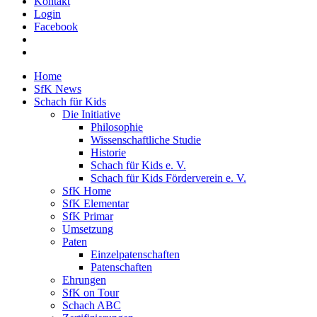
Kontakt
Login
Facebook
Home
SfK News
Schach für Kids
Die Initiative
Philosophie
Wissenschaftliche Studie
Historie
Schach für Kids e. V.
Schach für Kids Förderverein e. V.
SfK Home
SfK Elementar
SfK Primar
Umsetzung
Paten
Einzelpatenschaften
Patenschaften
Ehrungen
SfK on Tour
Schach ABC