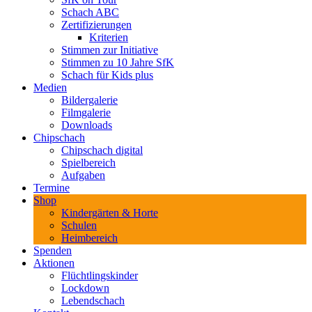
Schach ABC
Zertifizierungen
Kriterien
Stimmen zur Initiative
Stimmen zu 10 Jahre SfK
Schach für Kids plus
Medien
Bildergalerie
Filmgalerie
Downloads
Chipschach
Chipschach digital
Spielbereich
Aufgaben
Termine
Shop
Kindergärten & Horte
Schulen
Heimbereich
Spenden
Aktionen
Flüchtlingskinder
Lockdown
Lebendschach