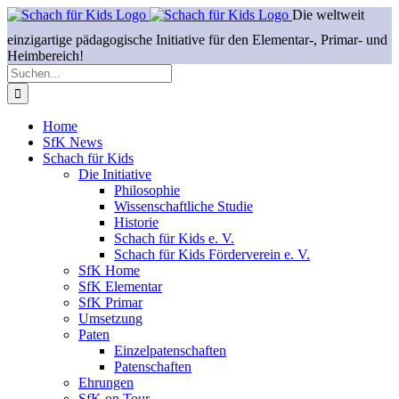
Skip
to
content
Suche
nach:
Home
SfK News
Schach für Kids
Die Initiative
Philosophie
Wissenschaftliche Studie
Historie
Schach für Kids e. V.
Schach für Kids Förderverein e. V.
SfK Home
SfK Elementar
SfK Primar
Umsetzung
Paten
Einzelpatenschaften
Patenschaften
Ehrungen
SfK on Tour