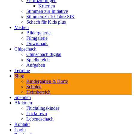
Zertifizierungen
Kriterien
Stimmen zur Initiative
Stimmen zu 10 Jahre SfK
Schach für Kids plus
Medien
Bildergalerie
Filmgalerie
Downloads
Chipschach
Chipschach digital
Spielbereich
Aufgaben
Termine
Shop
Kindergärten & Horte
Schulen
Heimbereich
Spenden
Aktionen
Flüchtlingskinder
Lockdown
Lebendschach
Kontakt
Login