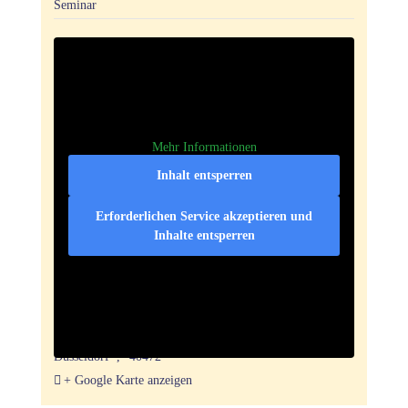
Seminar
Mehr Informationen
Inhalt entsperren
Erforderlichen Service akzeptieren und
Inhalte entsperren
Veranstaltungsort
Stiftung Haus der Talente Düsseldorf<br>
Oberrather Str. 37
Düsseldorf
,
40472
+ Google Karte anzeigen