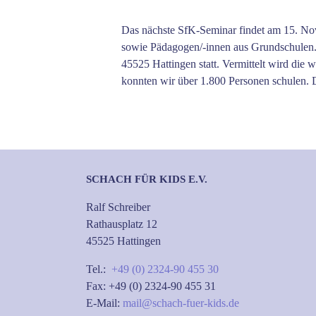
Zeige
grösseres
Das nächste SfK-Seminar findet am 15. Nove
Bild
sowie Pädagogen/-innen aus Grundschulen. 
45525 Hattingen statt. Vermittelt wird di
konnten wir über 1.800 Personen schulen. 
SCHACH FÜR KIDS E.V.
Ralf Schreiber
Rathausplatz 12
45525 Hattingen
Tel.:
+49 (0) 2324-90 455 30
Fax: +49 (0) 2324-90 455 31
E-Mail:
mail@schach-fuer-kids.de