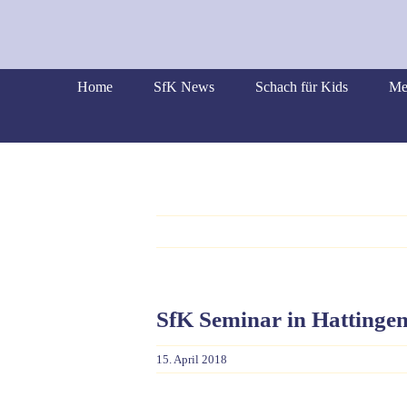
Skip
to
content
Home
SfK News
Schach für Kids
Me
SfK Seminar in Hattinge
15. April 2018