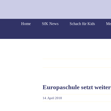
Skip
to
content
Home
SfK News
Schach für Kids
Me
Europaschule setzt weiter
14. April 2018