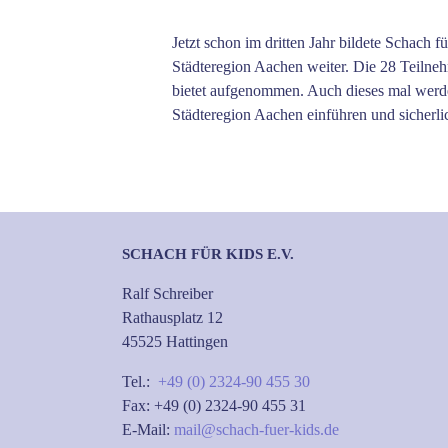
Zeige
grösseres
Jetzt schon im dritten Jahr bildete Schach
Bild
Städteregion Aachen weiter. Die 28 Teilneh
bietet aufgenommen. Auch dieses mal werden
Städteregion Aachen einführen und sicherli
SCHACH FÜR KIDS E.V.
Ralf Schreiber
Rathausplatz 12
45525 Hattingen
Tel.:
+49 (0) 2324-90 455 30
Fax: +49 (0) 2324-90 455 31
E-Mail:
mail@schach-fuer-kids.de