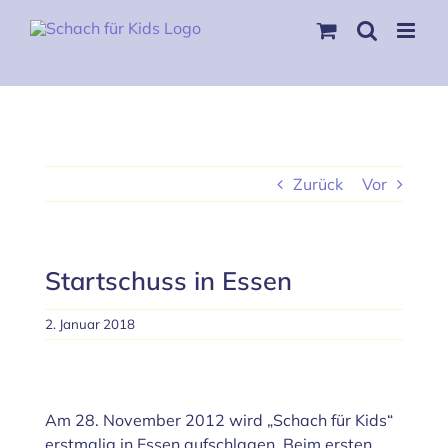
Skip
to
content
Zurück
Vor
Startschuss in Essen
2. Januar 2018
Zeige
grösseres
Am 28. November 2012 wird „Schach für Kids“
Bild
erstmalig in Essen aufschlagen. Beim ersten