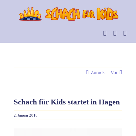
Skip
to
content
Zurück
Vor
Schach für Kids startet in Hagen
2. Januar 2018
Zeige