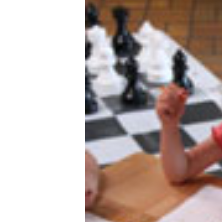
Zeige
grösseres
Bild