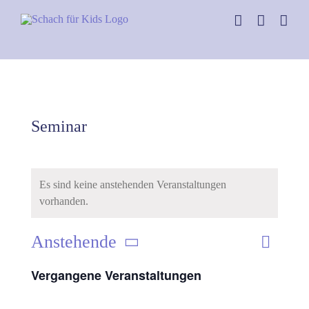
Skip
to
content
Seminar
Es sind keine anstehenden Veranstaltungen
vorhanden.
Anstehende
Verans
Liste
Ansich
Datum
Ansich
Vergangene Veranstaltungen
Naviga
wählen.
Naviga